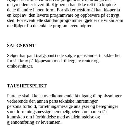
utstyret den er levert til. Kjøperen har ikke rett til å kopiere
dette til andre i noen form. For sikkerhetsformål kan kjøper ta
en kopi av den leverte programvare og oppbevare på et trygt
sted. For eventuelle standardprogrammer gjelder de vilkår som
medfølger fra de enkelte programleverandører.
SALGSPANT
Selger har pant (salgspant) i de solgte gjenstander til sikkerhet
for sitt krav på kjøpesum med tillegg av renter og
omkostninger.
TAUSHETSPLIKT
Partene skal ikke la uvedkommende få tilgang til opplysninger
vedrørende den annen parts tekniske innretninger,
personalforhold, forretningsmessige analyser og beregninger
samt forretningsmessige hemmeligheter som parten får
kunnskap om i forbindelse med avtaleinngåelse og
gjennomføring av leveransen.