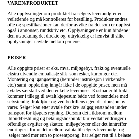
VAREN/PRODUKTET
Alle opplysninger om produktet fra selgers leverandører er
veiledende og må kontrolleres før bestilling. Produkter endres
ofte og spesifikasjoner kan derfor avvike fra det som er opplyst
også i annonser, rundskriv etc. Opplysningene er kun bindene i
den utstrekning det direkte og uttrykkelig er henvist til slike
opplysninger i avtale mellom partene.
PRISER
Alle oppgitte priser er eks. mva, miljøgebyr, frakt og eventuelle
ekstra utvendig emballasje slik som esker, kartonger etc.
Montering og igangsetting (herunder instruksjon i virkemåte
etc.) samt opplæring inngår ikke i de oppgitte priser, men må
avtales særskilt ved den enkelte leveranse. Kostnader til frakt
kommer i tillegg til avtalt kjøpesum både ved forsendelse med
selvstendig fraktfører og ved bedriftens egen distribusjon av
varer. Selger kan etter avtale forsikre salgsgjenstanden under
transport for kjøpers regning. Dersom det i tidsrom mellom
tilbud/bestilling og betalingstidspunkt blir vedtatt endringer i
offentlige avgifter og skatter, miljøgebyrer eller det inntreffer
endringer i forholdet mellom valuta til selgers leverandør og
selger med mer enn to prosentpoeng, har selger rett til å belaste