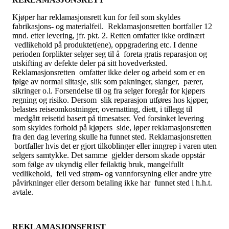
Kjøper har reklamasjonsrett kun for feil som skyldes
fabrikasjons- og materialfeil. Reklamasjonsretten bortfaller 12
mnd. etter levering, jfr. pkt. 2. Retten omfatter ikke ordinært
vedlikehold på produktet(ene), oppgradering etc. I denne
perioden forplikter selger seg til å foreta gratis reparasjon og
utskifting av defekte deler på sitt hovedverksted.
Reklamasjonsretten omfatter ikke deler og arbeid som er en
følge av normal slitasje, slik som pakninger, slanger, pærer,
sikringer o.l. Forsendelse til og fra selger foregår for kjøpers
regning og risiko. Dersom slik reparasjon utføres hos kjøper,
belastes reiseomkostninger, overnatting, diett, i tillegg til
medgått reisetid basert på timesatser. Ved forsinket levering
som skyldes forhold på kjøpers side, løper reklamasjonsretten
fra den dag levering skulle ha funnet sted. Reklamasjonsretten
bortfaller hvis det er gjort tilkoblinger eller inngrep i varen uten
selgers samtykke. Det samme gjelder dersom skade oppstår
som følge av ukyndig eller feilaktig bruk, mangelfullt
vedlikehold, feil ved strøm- og vannforsyning eller andre ytre
påvirkninger eller dersom betaling ikke har funnet sted i h.h.t.
avtale.
REKLAMASJONSFRIST