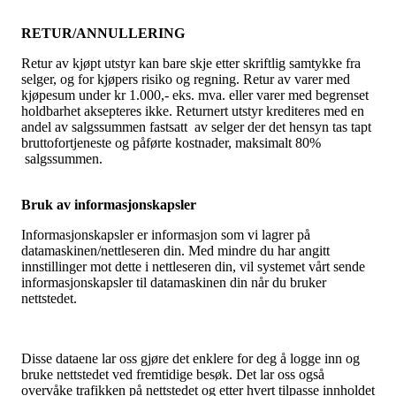
RETUR/ANNULLERING
Retur av kjøpt utstyr kan bare skje etter skriftlig samtykke fra
selger, og for kjøpers risiko og regning. Retur av varer med
kjøpesum under kr 1.000,- eks. mva. eller varer med begrenset
holdbarhet aksepteres ikke. Returnert utstyr krediteres med en
andel av salgssummen fastsatt av selger der det hensyn tas tapt
bruttofortjeneste og påførte kostnader, maksimalt 80%
salgssummen.
Bruk av informasjonskapsler
Informasjonskapsler er informasjon som vi lagrer på
datamaskinen/nettleseren din. Med mindre du har angitt
innstillinger mot dette i nettleseren din, vil systemet vårt sende
informasjonskapsler til datamaskinen din når du bruker
nettstedet.
Disse dataene lar oss gjøre det enklere for deg å logge inn og
bruke nettstedet ved fremtidige besøk. Det lar oss også
overvåke trafikken på nettstedet og etter hvert tilpasse innholdet