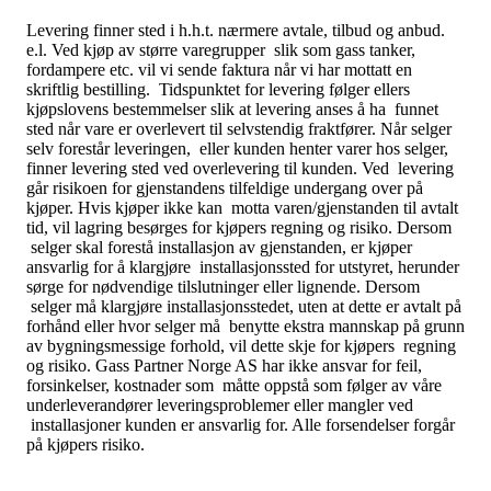
Levering finner sted i h.h.t. nærmere avtale, tilbud og anbud.
e.l. Ved kjøp av større varegrupper slik som gass tanker,
fordampere etc. vil vi sende faktura når vi har mottatt en
skriftlig bestilling. Tidspunktet for levering følger ellers
kjøpslovens bestemmelser slik at levering anses å ha funnet
sted når vare er overlevert til selvstendig fraktfører. Når selger
selv forestår leveringen, eller kunden henter varer hos selger,
finner levering sted ved overlevering til kunden. Ved levering
går risikoen for gjenstandens tilfeldige undergang over på
kjøper. Hvis kjøper ikke kan motta varen/gjenstanden til avtalt
tid, vil lagring besørges for kjøpers regning og risiko. Dersom
selger skal forestå installasjon av gjenstanden, er kjøper
ansvarlig for å klargjøre installasjonssted for utstyret, herunder
sørge for nødvendige tilslutninger eller lignende. Dersom
selger må klargjøre installasjonsstedet, uten at dette er avtalt på
forhånd eller hvor selger må benytte ekstra mannskap på grunn
av bygningsmessige forhold, vil dette skje for kjøpers regning
og risiko. Gass Partner Norge AS har ikke ansvar for feil,
forsinkelser, kostnader som måtte oppstå som følger av våre
underleverandører leveringsproblemer eller mangler ved
installasjoner kunden er ansvarlig for. Alle forsendelser forgår
på kjøpers risiko.