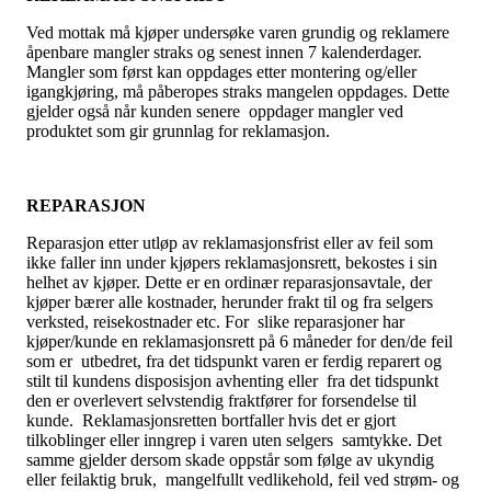
Ved mottak må kjøper undersøke varen grundig og reklamere
åpenbare mangler straks og senest innen 7 kalenderdager.
Mangler som først kan oppdages etter montering og/eller
igangkjøring, må påberopes straks mangelen oppdages. Dette
gjelder også når kunden senere oppdager mangler ved
produktet som gir grunnlag for reklamasjon.
REPARASJON
Reparasjon etter utløp av reklamasjonsfrist eller av feil som
ikke faller inn under kjøpers reklamasjonsrett, bekostes i sin
helhet av kjøper. Dette er en ordinær reparasjonsavtale, der
kjøper bærer alle kostnader, herunder frakt til og fra selgers
verksted, reisekostnader etc. For slike reparasjoner har
kjøper/kunde en reklamasjonsrett på 6 måneder for den/de feil
som er utbedret, fra det tidspunkt varen er ferdig reparert og
stilt til kundens disposisjon avhenting eller fra det tidspunkt
den er overlevert selvstendig fraktfører for forsendelse til
kunde. Reklamasjonsretten bortfaller hvis det er gjort
tilkoblinger eller inngrep i varen uten selgers samtykke. Det
samme gjelder dersom skade oppstår som følge av ukyndig
eller feilaktig bruk, mangelfullt vedlikehold, feil ved strøm- og