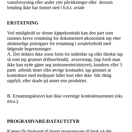
vannforsyning eller andre ytre påvirkninger eller dersom
betaling ikke har funnet sted i h.h.t. avtale
ERSTATNING
Ved mislighold av denne kjøpekontrakt kan den part som
rammes kreve erstatning for dokumentert økonomisk tap etter
alminnelige prinsipper for erstatning i avtaleforhold med
følgende begrensninger:
A. Det dekkes ikke noen form for indirekte og eller direkte tap
så som tap grunnet driftsavbrudd, avsavnstap, (tap fordi man
ikke kan nytte gjøre seg instrumentet/utstyret), kundens eller 3
parts arbeids timer eller øvrige kostnader, tap grunnet at
kontrakten med tredjepart faller bort eller ikke blir riktig
oppfylt, eller skade på annet enn produktet.
B. Erstatningskravet kan ikke overstige kontraktssummen (eks
mva.).
PROGRAMVARE/DATAUTSTYR
Kjøper får bruksrett til levert programvare til bruk på det