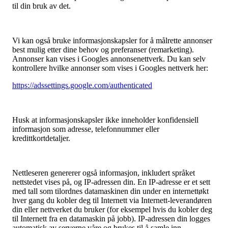
til din bruk av det.
Vi kan også bruke informasjonskapsler for å målrette annonser
best mulig etter dine behov og preferanser (remarketing).
Annonser kan vises i Googles annonsenettverk. Du kan selv
kontrollere hvilke annonser som vises i Googles nettverk her:
https://adssettings.google.com/authenticated
Husk at informasjonskapsler ikke inneholder konfidensiell
informasjon som adresse, telefonnummer eller
kredittkortdetaljer.
Nettleseren genererer også informasjon, inkludert språket
nettstedet vises på, og IP-adressen din. En IP-adresse er et sett
med tall som tilordnes datamaskinen din under en internettøkt
hver gang du kobler deg til Internett via Internett-leverandøren
din eller nettverket du bruker (for eksempel hvis du kobler deg
til Internett fra en datamaskin på jobb). IP-adressen din logges
automatisk av serverne våre og brukes til å samle inn