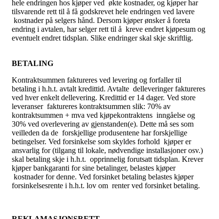
hele endringen hos kjøper ved økte kostnader, og kjøper har
tilsvarende rett til å få godskrevet hele endringen ved lavere
kostnader på selgers hånd. Dersom kjøper ønsker å foreta
endring i avtalen, har selger rett til å kreve endret kjøpesum og
eventuelt endret tidsplan. Slike endringer skal skje skriftlig.
BETALING
Kontraktsummen faktureres ved levering og forfaller til
betaling i h.h.t. avtalt kredittid. Avtalte delleveringer faktureres
ved hver enkelt dellevering. Kredittid er 14 dager. Ved store
leveranser faktureres kontraktsummen slik: 70% av
kontraktsummen + mva ved kjøpekontraktens inngåelse og
30% ved overlevering av gjenstanden(e). Dette må ses som
veilleden da de forskjellige produsentene har forskjellige
betingelser. Ved forsinkelse som skyldes forhold kjøper er
ansvarlig for (tilgang til lokale, nødvendige installasjoner osv.)
skal betaling skje i h.h.t. opprinnelig forutsatt tidsplan. Krever
kjøper bankgaranti for sine betalinger, belastes kjøper
kostnader for denne. Ved forsinket betaling belastes kjøper
forsinkelsesrente i h.h.t. lov om renter ved forsinket betaling.
REKLAMASJONSRETT