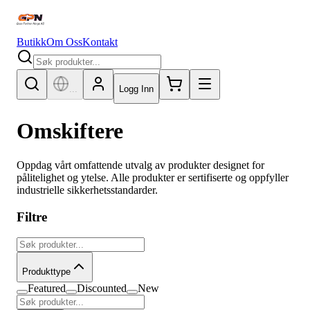
Butikk
Om Oss
Kontakt
...
Logg Inn
Omskiftere
Oppdag vårt omfattende utvalg av produkter designet for
pålitelighet og ytelse. Alle produkter er sertifiserte og oppfyller
industrielle sikkerhetsstandarder.
Filtre
Produkttype
Featured
Discounted
New