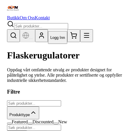
Butikk
Om Oss
Kontakt
...
Logg Inn
Flaskerugulatorer
Oppdag vårt omfattende utvalg av produkter designet for
pålitelighet og ytelse. Alle produkter er sertifiserte og oppfyller
industrielle sikkerhetsstandarder.
Filtre
Produkttype
Featured
Discounted
New