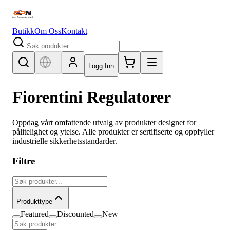
Butikk
Om Oss
Kontakt
...
Logg Inn
Fiorentini Regulatorer
Oppdag vårt omfattende utvalg av produkter designet for
pålitelighet og ytelse. Alle produkter er sertifiserte og oppfyller
industrielle sikkerhetsstandarder.
Filtre
Produkttype
Featured
Discounted
New